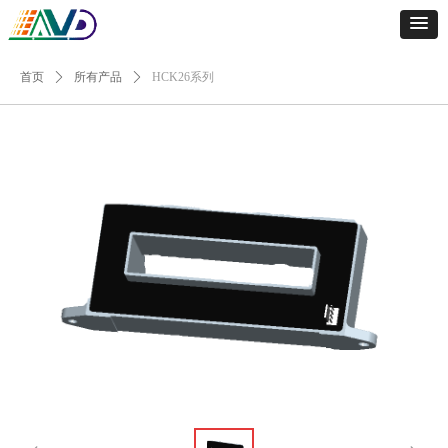
首页
ꄲ
所有产品
ꄲ
HCK26系列