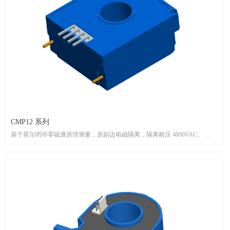
CMP12 系列
基于霍尔闭环零磁通原理测量，原副边电磁隔离，隔离耐压 4000VAC。
测量精度高，响应速度快，零漂低、温漂低、超调小。
工作电压范围宽(±10V~±18V)，测量电流范围宽(0~±400A)，工作温度范围宽
(-40~105℃)。
产品按 UL94-V0 阻燃等级设计。