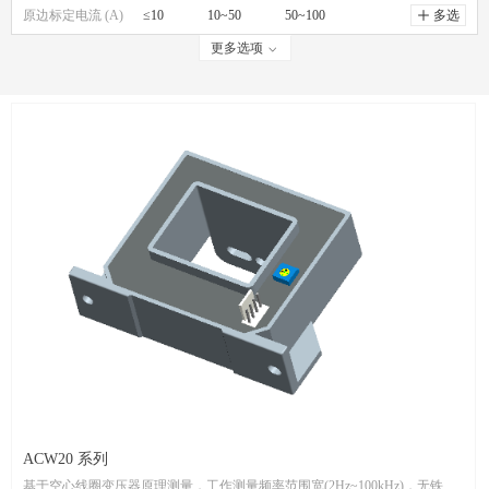
原边标定电流 (A)
磁通门闭环电流传感器
≤10
10~50
50~100
ꄸ
多选
更多选项
ꀁ
通讯输出电流传感器
100~500
500~1000
检测模块
＞1000
数显表头
功率测量端子
ACW20 系列
基于空心线圈变压器原理测量，工作测量频率范围宽(2Hz~100kHz)，无铁