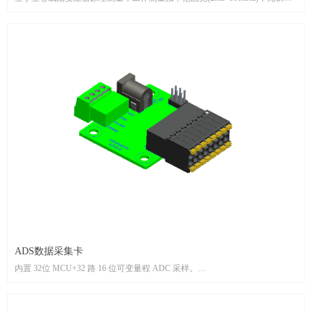
损。
测量精度高，响应速度快，零漂低、温漂低、超调小。
工作电压范围宽(±10~±18V)，测量电流范围宽(0~±3lpN)，工作温度范围宽
(-40~125℃℃)。
抗外界电磁干扰(ESD、EFT、CS、BC1、dv/dt 等)能力强。
满足欧盟 ROHS 要求。
满足 UL94-V0。
可广泛应用于高频交流电流测量、高频脉冲电流测量等场合。
ADS数据采集卡
内置 32位 MCU+32 路 16 位可变量程 ADC 采样。
最大量程±10V，RS485 通讯输出。
灵活的电源输入:5V或 12~24V。
可插拔压线端子设计。