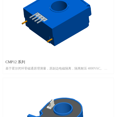
CMP12 系列
基于霍尔闭环零磁通原理测量，原副边电磁隔离，隔离耐压 4000VAC。
测量精度高，响应速度快，零漂低、温漂低、超调小。
工作电压范围宽(±10V~±18V)，测量电流范围宽(0~±400A)，工作温度范围宽
(-40~105℃)。
产品按 UL94-V0 阻燃等级设计。