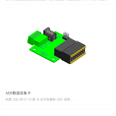
损。
测量精度高，响应速度快，零漂低、温漂低、超调小。
工作电压范围宽(±10~±18V)，测量电流范围宽(0~±3lpN)，工作温度范围宽
(-40~125℃℃)。
抗外界电磁干扰(ESD、EFT、CS、BC1、dv/dt 等)能力强。
满足欧盟 ROHS 要求。
满足 UL94-V0。
可广泛应用于高频交流电流测量、高频脉冲电流测量等场合。
ADS数据采集卡
内置 32位 MCU+32 路 16 位可变量程 ADC 采样。
最大量程±10V，RS485 通讯输出。
灵活的电源输入:5V或 12~24V。
可插拔压线端子设计。