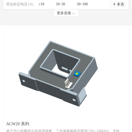
原边标定电流 (A)
磁通门闭环电流传感器
≤10
10~50
50~100
ꄸ
多选
更多选项
ꀁ
通讯输出电流传感器
100~500
500~1000
检测模块
＞1000
数显表头
功率测量端子
ACW20 系列
基于空心线圈变压器原理测量，工作测量频率范围宽(2Hz~100kHz)，无铁